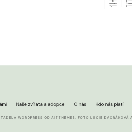
námi
Naše zvířata a adopce
O nás
Kdo nás platí
ITADELA WORDPRESS OD AITTHEMES. FOTO
LUCIE DVOŘÁKOVÁ
A