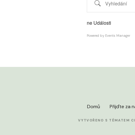
Vyhledání
ne Události
Powered by
Events Manager
Domů
Přijďte za 
VYTVOŘENO S TÉMATEM C