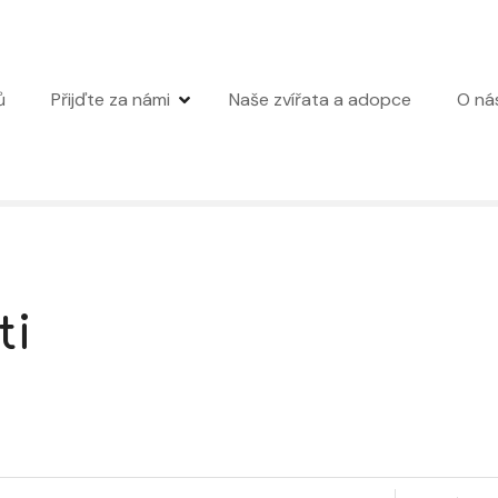
ů
Přijďte za námi
Naše zvířata a adopce
O ná
ti